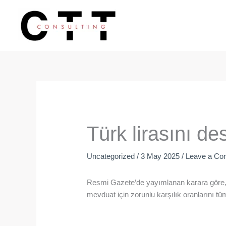
Skip
to
content
Türk lirasını d
Uncategorized
/
3 May 2025
/
Leave a C
Resmi Gazete’de yayımlanan karara göre,
mevduat için zorunlu karşılık oranlarını tüm