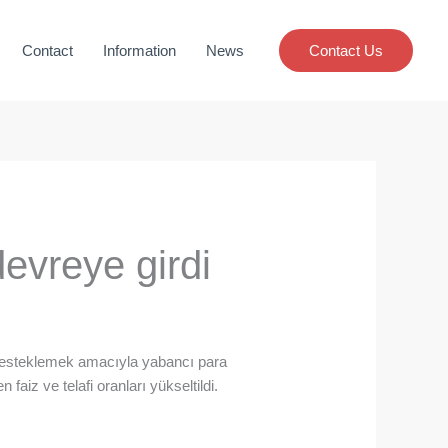
Contact
Information
News
Contact Us
devreye girdi
desteklemek amacıyla yabancı para
faiz ve telafi oranları yükseltildi.