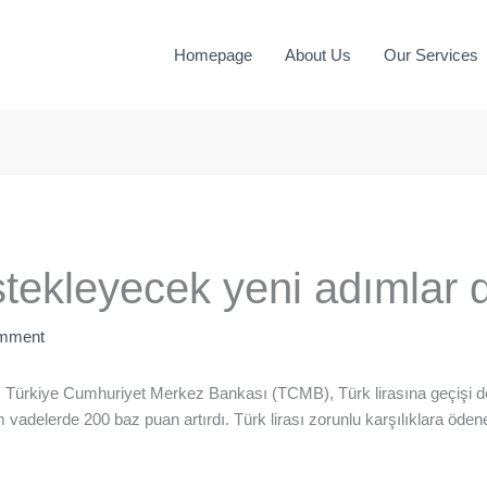
Homepage
About Us
Our Services
estekleyecek yeni adımlar 
omment
 Türkiye Cumhuriyet Merkez Bankası (TCMB), Türk lirasına geçişi 
 vadelerde 200 baz puan artırdı. Türk lirası zorunlu karşılıklara ödenen 