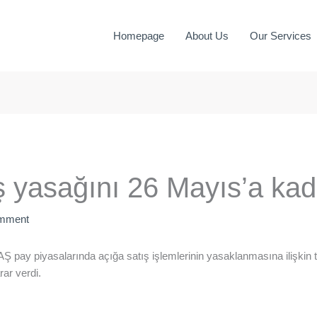
Homepage
About Us
Our Services
 yasağını 26 Mayıs’a kada
omment
Ş pay piyasalarında açığa satış işlemlerinin yasaklanmasına ilişkin
ar verdi.