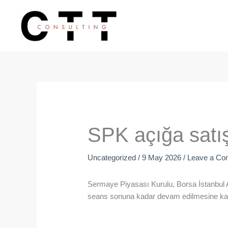
Skip
to
content
SPK açığa satış
Uncategorized
/
9 May 2026
/
Leave a C
Sermaye Piyasası Kurulu, Borsa İstanbul A
seans sonuna kadar devam edilmesine kar