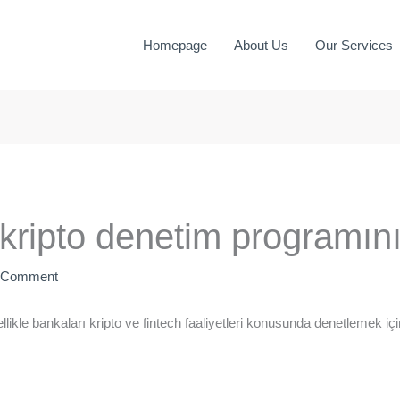
Homepage
About Us
Our Services
kripto denetim programını
a Comment
e bankaları kripto ve fintech faaliyetleri konusunda denetlemek için 