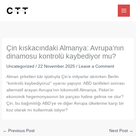
Skip
to
content
Çin kıskacındaki Almanya: Avrupa’nın
dinamosu kontrolü kaybediyor mu?
Uncategorized
/
22 November 2025
/
Leave a Comment
Alman şirketleri kâr iştahıyla Çin’e milyarlar akıtırken Berlin
“kontrolü kaybediyoruz” uyarısı yapıyor. ABD tariifeleri sonrası
alternatif arayan Avrupa’nın lokomotifi Almanya, Pekin’in
ekonomik hegemonyasının bir parçası haline gelirse ne olur?
Çin, bu bağımlılığı ABD’ye ve diğer Avrupa ülkelerine karşı bir
koz olarak mı kullanmak istiyor?
←
Previous Post
Next Post
→